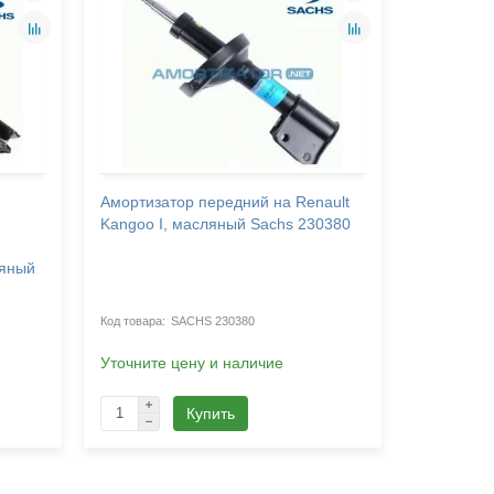
Амортизатор передний на Renault
Амортиза
Kangoo I, масляный Sachs 230380
RENAULT 
FC0/1_), 
ляный
SACHS 230380
2500 г
Уточните цену и наличие
Купить