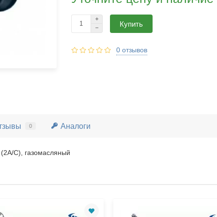
Купить
0 отзывов
тзывы
Аналоги
0
(2A/C), газомасляный