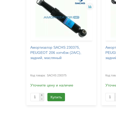
53,
Амортизатор SACHS 230375,
Аморт
PEUGEOT 206 хэтчбэк (2A/C),
PEUGE
задний, масляный
задни
SACHS 230375
Уточните цену и наличие
Уточн
Купить