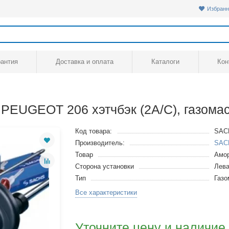
Избранн
рантия
Доставка и оплата
Каталоги
Кон
PEUGEOT 206 хэтчбэк (2A/C), газома
Код товара:
SAC
Производитель:
SAC
Товар
Амор
Сторона установки
Лева
Тип
Газ
Все характеристики
Уточните цену и наличие