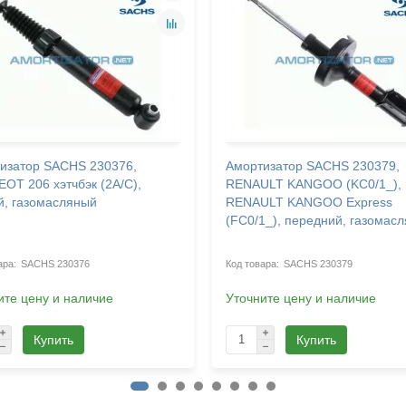
изатор SACHS 230376,
Амортизатор SACHS 230379,
OT 206 хэтчбэк (2A/C),
RENAULT KANGOO (KC0/1_),
й, газомасляный
RENAULT KANGOO Express
(FC0/1_), передний, газомас
SACHS 230376
SACHS 230379
ите цену и наличие
Уточните цену и наличие
Купить
Купить