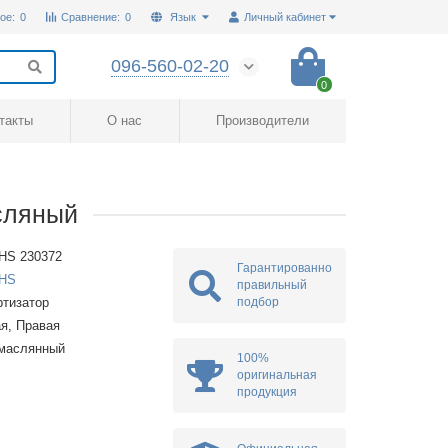
ое:
0
Сравнение:
0
Язык
Личный кабинет
096-560-02-20
0
такты
О нас
Производители
сляный
HS 230372
Гарантированно
HS
правильный
подбор
тизатор
я, Правая
омаслянный
100%
оригинальная
продукция