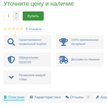
Уточните цену и наличие
Купить
0 отзывов
Гарантированно
100% оригинальная
правильный подбор
продукция
Официальная
Доставка по Украине
гарантия
Проверяем каждый
товар
Описание
Характеристики
Отзывы
Ана
0