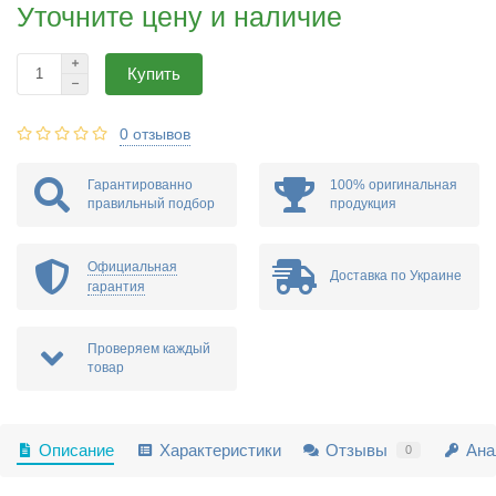
Уточните цену и наличие
Купить
0 отзывов
Гарантированно
100% оригинальная
правильный подбор
продукция
Официальная
Доставка по Украине
гарантия
Проверяем каждый
товар
Описание
Характеристики
Отзывы
Ана
0