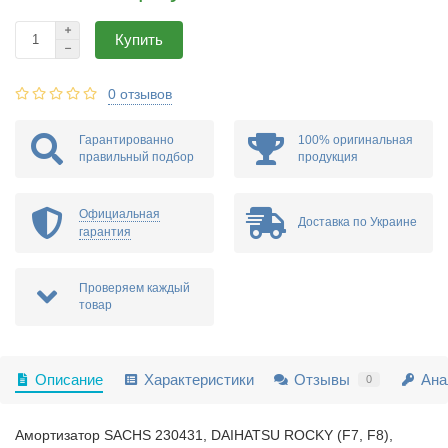
Купить
0 отзывов
Гарантированно
100% оригинальная
правильный подбор
продукция
Официальная
Доставка по Украине
гарантия
Проверяем каждый
товар
Описание
Характеристики
Отзывы
Ана
0
Амортизатор SACHS 230431, DAIHATSU ROCKY (F7, F8),