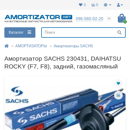
0
0
096-560-02-20
0
Каталог
АМОРТИЗАТОРЫ
Амортизаторы SACHS
Амортизатор SACHS 230431, DAIHATSU
ROCKY (F7, F8), задний, газомасляный